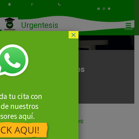
Urgentesis
×
Servicios
a tu cita con
 de nuestros
sores aquí.
#Mira Nuestros Paquetes
Nuestras Asesorias